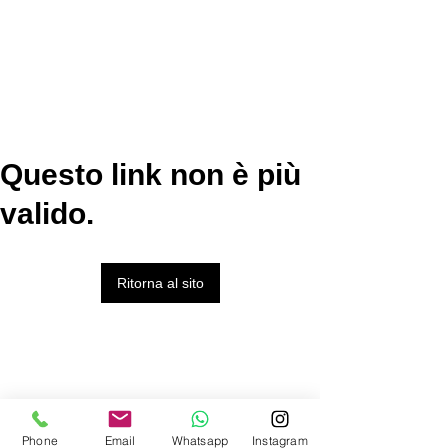
Questo link non è più
valido.
Ritorna al sito
Phone
Email
Whatsapp
Instagram