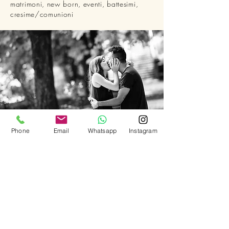
matrimoni, new born, eventi, battesimi,
cresime/comunioni
Phone
Email
Whatsapp
Instagram
CONTATTACI
Tel.
3664003692
info@novecentophotography.com